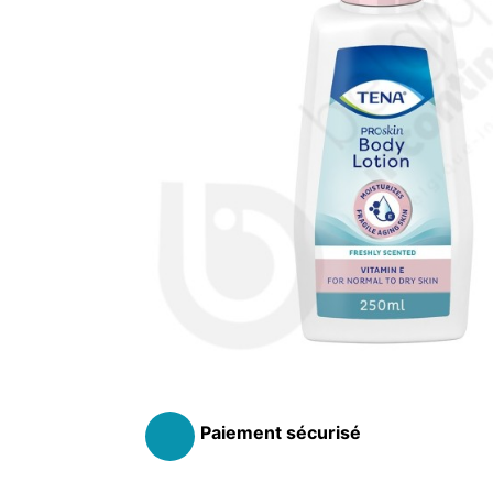
ANATOMIQUE FEMME
ANATOMIQ
AIDE À LA CONTINENCE
DÉTAC
LANGE PISCINE ENFANT
MAILLOT DE BAIN
MAILLOT DE 
DÉSODO
PYJ
HYGIÈNE & SOIN ENFANT
Paiement sécurisé