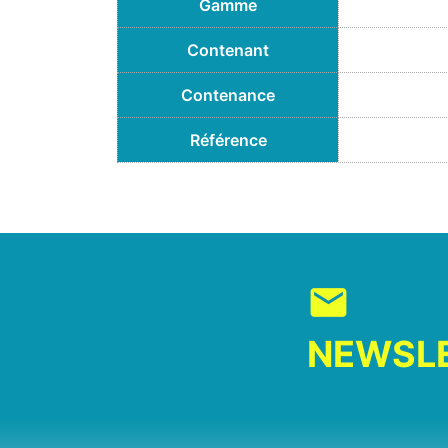
Gamme
Contenant
Contenance
Référence
mail
NEWSL