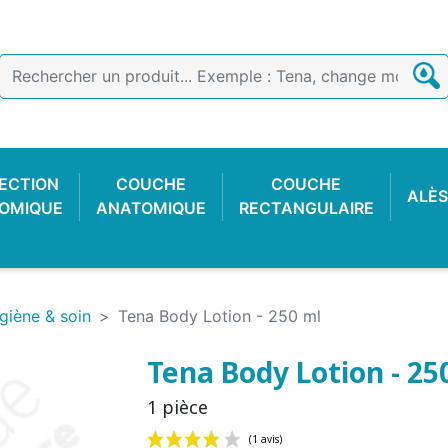
ECTION
COUCHE
COUCHE
ALÈS
OMIQUE
ANATOMIQUE
RECTANGULAIRE
giène & soin
Tena Body Lotion - 250 ml
Tena Body Lotion - 25
1 pièce
E COTON
 FACILE
CTION
OIR
CULOTTE PLASTIQUE
SLIP DE FIXATION
GANT D'EXAMEN
CULOTTE C
COUCHE
ALARME 