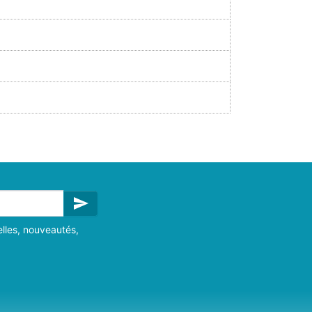
send
lles, nouveautés,