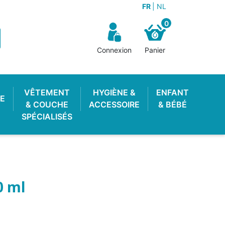
FR
NL
0
Connexion
Panier
VÊTEMENT
HYGIÈNE &
ENFANT
E
& COUCHE
ACCESSOIRE
& BÉBÉ
SPÉCIALISÉS
0 ml
OTON ENFANT
 LAVABLE
STOP PIPI
POUBELLE À COUCHES
LANGE PISCINE
CULOTTE