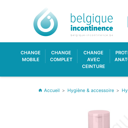
CHANGE
CHANGE
CHANGE
PROT
MOBILE
COMPLET
AVEC
ANAT
CEINTURE
Accueil
Hygiène & accessoire
Hy
home
CULOTTE PLASTIQUE
CHANGE CLASSIQUE
HYGIÈNE & SOIN
PROTECTION
CULOTT
CHANGE
PROTE
BAV