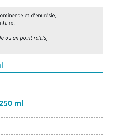
ontinence et d'énurésie,
taire.
e ou en point relais,
l
 250 ml