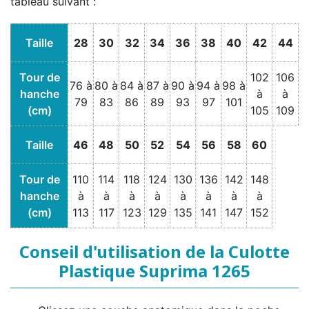
tableau suivant :
Taille
28
30
32
34
36
38
40
42
44
Tour de
102
106
76 à
80 à
84 à
87 à
90 à
94 à
98 à
hanche
à
à
79
83
86
89
93
97
101
(cm)
105
109
Taille
46
48
50
52
54
56
58
60
Tour de
110
114
118
124
130
136
142
148
hanche
à
à
à
à
à
à
à
à
(cm)
113
117
123
129
135
141
147
152
Conseil d'utilisation de la Culotte
Plastique Suprima 1265