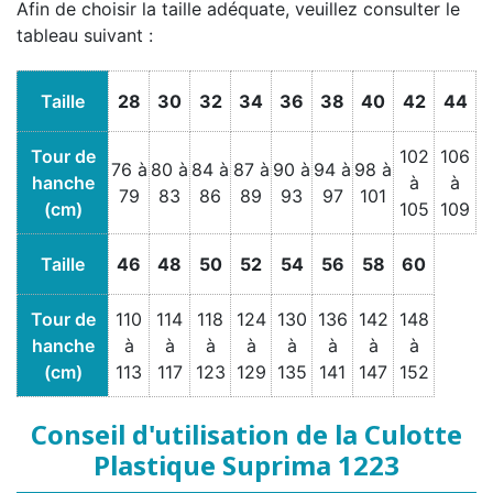
Afin de choisir la taille adéquate, veuillez consulter le
tableau suivant :
Taille
28
30
32
34
36
38
40
42
44
Tour de
102
106
76 à
80 à
84 à
87 à
90 à
94 à
98 à
hanche
à
à
79
83
86
89
93
97
101
(cm)
105
109
Taille
46
48
50
52
54
56
58
60
Tour de
110
114
118
124
130
136
142
148
hanche
à
à
à
à
à
à
à
à
(cm)
113
117
123
129
135
141
147
152
Conseil d'utilisation de la Culotte
Plastique Suprima 1223