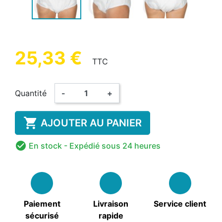
25,33 €
TTC
Quantité
-
+

AJOUTER AU PANIER

En stock
- Expédié sous 24 heures
Paiement
Livraison
Service client
sécurisé
rapide