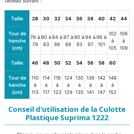
tableau suivant :
Taille
28
30
32
34
36
38
40
42
44
Tour de
102
106
76 à
80 à
84 à
87 à
90 à
94 à
98 à
hanche
à
à
79
83
86
89
93
97
101
(cm)
105
109
Taille
46
48
50
52
54
56
58
60
Tour de
110
114
118
124
130
136
142
148
hanche
à
à
à
à
à
à
à
à
(cm)
113
117
123
129
135
141
147
152
Conseil d'utilisation de la Culotte
Plastique Suprima 1222