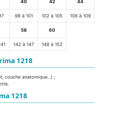
40
42
44
97
98 à 101
102 à 105
106 à 109
58
60
141
142 à 147
148 à 152
prima 1218
t, couche anatomique...) ;
otte.
ima 1218