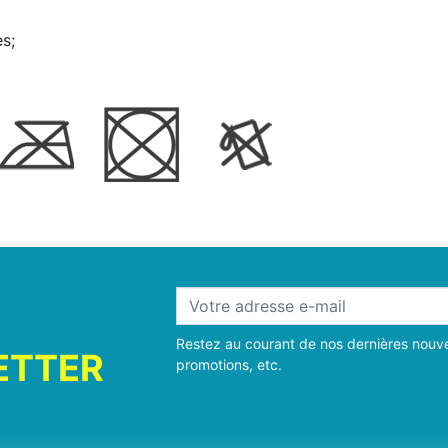
s;
Restez au courant de nos dernières nouve
ETTER
promotions, etc.