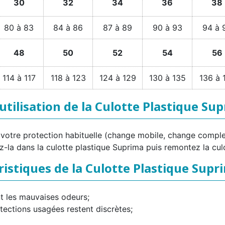
30
32
34
36
38
80 à 83
84 à 86
87 à 89
90 à 93
94 à 
48
50
52
54
56
114 à 117
118 à 123
124 à 129
130 à 135
136 à 
'utilisation de la Culotte Plastique Su
 votre protection habituelle (change mobile, change comple
-la dans la culotte plastique Suprima puis remontez la cul
ristiques de la Culotte Plastique Supr
nt les mauvaises odeurs;
otections usagées restent discrètes;