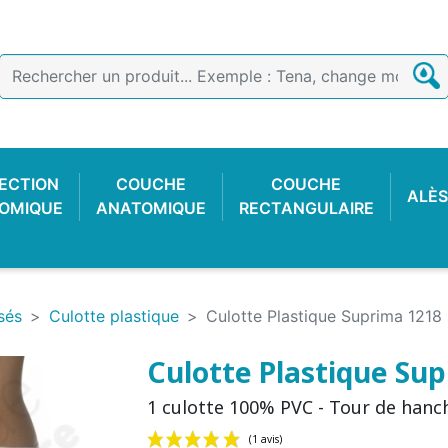
ECTION
COUCHE
COUCHE
ALÈS
OMIQUE
ANATOMIQUE
RECTANGULAIRE
sés
Culotte plastique
Culotte Plastique Suprima 1218 -
Culotte Plastique Supr
1 culotte 100% PVC - Tour de hanch
E COTON
 FACILE
CTION
OIR
CULOTTE PLASTIQUE
SLIP DE FIXATION
GANT D'EXAMEN
CULOTTE C
COUCHE
ALARME 