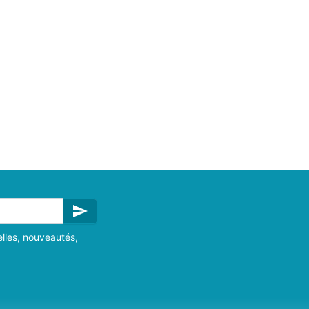
send
lles, nouveautés,