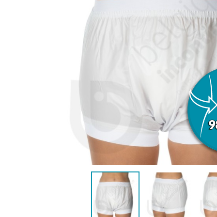
ANATOMIQUE FEMME
ANATOMIQ
AIDE À LA CONTINENCE
DÉTAC
LANGE PISCINE ENFANT
MAILLOT DE BAIN
MAILLOT DE 
DÉSODO
PYJ
HYGIÈNE & SOIN ENFANT