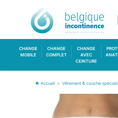
CHANGE
CHANGE
CHANGE
PROT
MOBILE
COMPLET
AVEC
ANAT
CEINTURE
Accueil
Vêtement & couche spéciali
home
CULOTTE PLASTIQUE
CHANGE CLASSIQUE
HYGIÈNE & SOIN
PROTECTION
CULOTT
CHANGE
PROTE
BAV