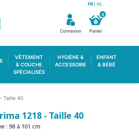
FR
NL
0
Connexion
Panier
VÊTEMENT
HYGIÈNE &
ENFANT
E
& COUCHE
ACCESSOIRE
& BÉBÉ
SPÉCIALISÉS
 Taille 40
ima 1218 - Taille 40
e : 98 à 101 cm
OTON ENFANT
 LAVABLE
STOP PIPI
POUBELLE À COUCHES
LANGE PISCINE
CULOTTE