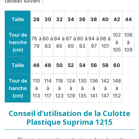
tableau suivant :
Taille
28
30
32
34
36
38
40
42
44
Tour de
102
106
76 à
80 à
84 à
87 à
90 à
94 à
98 à
hanche
à
à
79
83
86
89
93
97
101
(cm)
105
109
Taille
46
48
50
52
54
56
58
60
Tour de
110
114
118
124
130
136
142
148
hanche
à
à
à
à
à
à
à
à
(cm)
113
117
123
129
135
141
147
152
Conseil d'utilisation de la Culotte
Plastique Suprima 1215