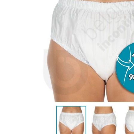
ANATOMIQUE FEMME
ANATOMIQ
AIDE À LA CONTINENCE
DÉTAC
LANGE PISCINE ENFANT
MAILLOT DE BAIN
MAILLOT DE 
DÉSODO
PYJ
HYGIÈNE & SOIN ENFANT