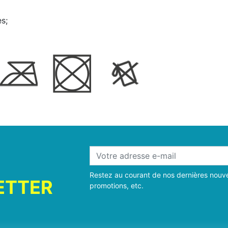
s;
Restez au courant de nos dernières nouve
ETTER
promotions, etc.