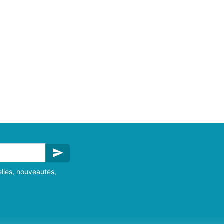
send
lles, nouveautés,