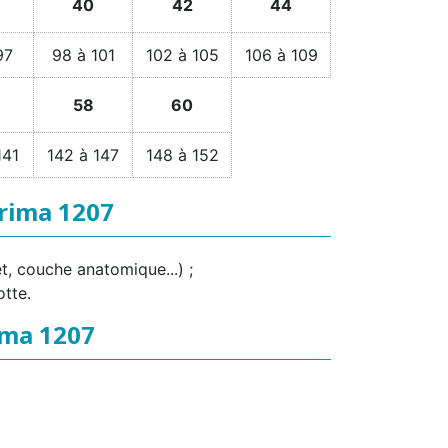
40
42
44
97
98 à 101
102 à 105
106 à 109
58
60
141
142 à 147
148 à 152
prima 1207
t, couche anatomique...) ;
otte.
ima 1207