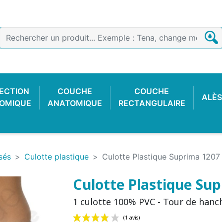
ECTION
COUCHE
COUCHE
ALÈS
OMIQUE
ANATOMIQUE
RECTANGULAIRE
sés
Culotte plastique
Culotte Plastique Suprima 1207 
Culotte Plastique Supr
1 culotte 100% PVC - Tour de hanch
E COTON
 FACILE
CTION
OIR
CULOTTE PLASTIQUE
SLIP DE FIXATION
GANT D'EXAMEN
CULOTTE C
COUCHE
ALARME 