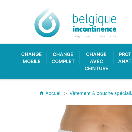
CHANGE
CHANGE
CHANGE
PROT
MOBILE
COMPLET
AVEC
ANAT
CEINTURE
Accueil
Vêtement & couche spéciali
home
CULOTTE PLASTIQUE
CHANGE CLASSIQUE
HYGIÈNE & SOIN
PROTECTION
CULOTT
CHANGE
PROTE
BAV