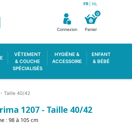
FR
NL
0
Connexion
Panier
VÊTEMENT
HYGIÈNE &
ENFANT
E
& COUCHE
ACCESSOIRE
& BÉBÉ
SPÉCIALISÉS
- Taille 40/42
ima 1207 - Taille 40/42
e : 98 à 105 cm
OTON ENFANT
 LAVABLE
STOP PIPI
POUBELLE À COUCHES
LANGE PISCINE
CULOTTE