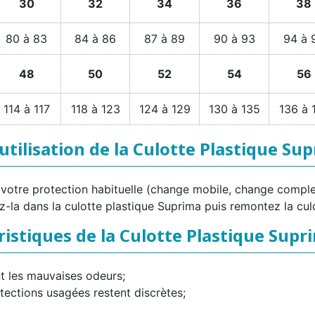
30
32
34
36
38
80 à 83
84 à 86
87 à 89
90 à 93
94 à 
48
50
52
54
56
114 à 117
118 à 123
124 à 129
130 à 135
136 à 
'utilisation de la Culotte Plastique Su
 votre protection habituelle (change mobile, change comple
-la dans la culotte plastique Suprima puis remontez la cul
ristiques de la Culotte Plastique Supr
nt les mauvaises odeurs;
otections usagées restent discrètes;