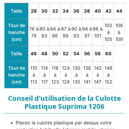
Taille
28
30
32
34
36
38
40
42
44
Tour de
102
106
76 à
80 à
84 à
87 à
90 à
94 à
98 à
hanche
à
à
79
83
86
89
93
97
101
(cm)
105
109
Taille
46
48
50
52
54
56
58
60
Tour de
110
114
118
124
130
136
142
148
hanche
à
à
à
à
à
à
à
à
(cm)
113
117
123
129
135
141
147
152
Conseil d'utilisation de la Culotte
Plastique Suprima 1206
Placez la culotte plastique par dessus votre