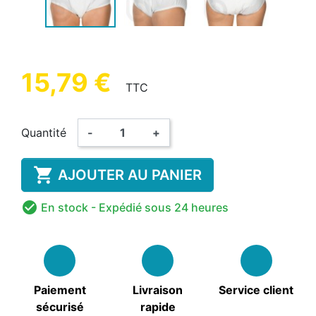
15,79 €
TTC
Quantité
-
+

AJOUTER AU PANIER

En stock
- Expédié sous 24 heures
Paiement
Livraison
Service client
sécurisé
rapide