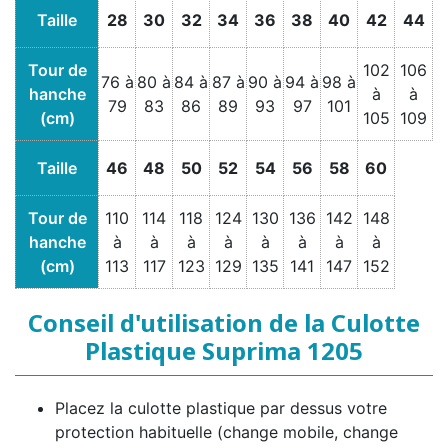
Taille
28
30
32
34
36
38
40
42
44
Tour de
102
106
76 à
80 à
84 à
87 à
90 à
94 à
98 à
hanche
à
à
79
83
86
89
93
97
101
(cm)
105
109
Taille
46
48
50
52
54
56
58
60
Tour de
110
114
118
124
130
136
142
148
hanche
à
à
à
à
à
à
à
à
(cm)
113
117
123
129
135
141
147
152
Conseil d'utilisation de la Culotte
Plastique Suprima 1205
Placez la culotte plastique par dessus votre
protection habituelle (change mobile, change