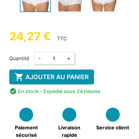
24,27 €
TTC
Quantité
-
+

AJOUTER AU PANIER

En stock
- Expédié sous 24 heures
Paiement
Livraison
Service client
sécurisé
rapide