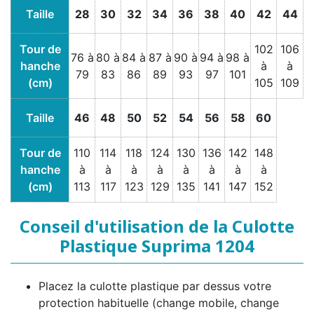
Taille
28
30
32
34
36
38
40
42
44
Tour de
102
106
76 à
80 à
84 à
87 à
90 à
94 à
98 à
hanche
à
à
79
83
86
89
93
97
101
(cm)
105
109
Taille
46
48
50
52
54
56
58
60
Tour de
110
114
118
124
130
136
142
148
hanche
à
à
à
à
à
à
à
à
(cm)
113
117
123
129
135
141
147
152
Conseil d'utilisation de la Culotte
Plastique Suprima 1204
Placez la culotte plastique par dessus votre
protection habituelle (change mobile, change