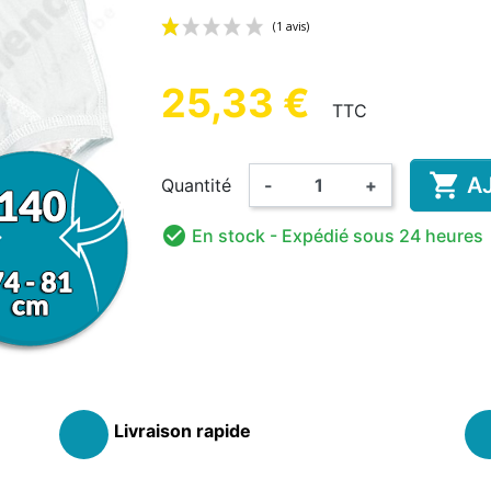
UE HOMME
ENFANT
AD
25,33 €
TTC
(1 avis)
HANT &
DÉSINFECTION MAINS ET
COMP

A
Quantité
-
+
BAIN ENFANT
RISANT
AMA
COUCHE LAVABLE
SURFACES
BODY
PYJAMA
GRENO
ALIM
ENFANT

En stock
- Expédié sous 24 heures
Livraison rapide