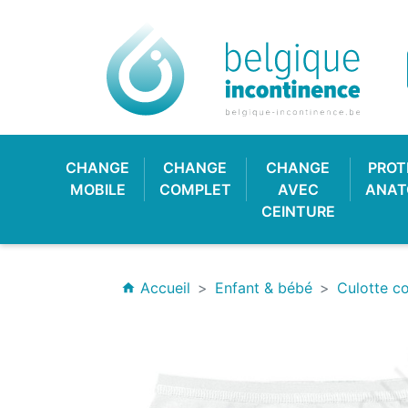
CHANGE
CHANGE
CHANGE
PROT
MOBILE
COMPLET
AVEC
ANAT
CEINTURE
Accueil
Enfant & bébé
Culotte c
home
CULOTTE PLASTIQUE
CHANGE CLASSIQUE
HYGIÈNE & SOIN
PROTECTION
CULOTT
CHANGE
PROTE
BAV