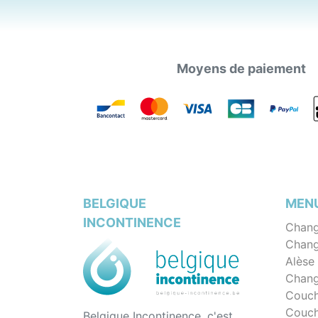
Moyens de paiement
BELGIQUE
MEN
INCONTINENCE
Chang
Chang
Alèse
Chang
Couch
Couch
Belgique Incontinence, c'est