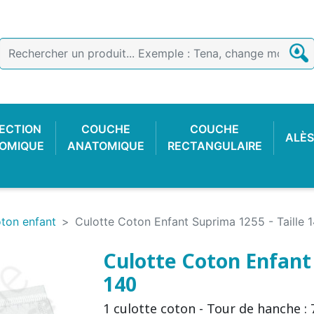
ECTION
COUCHE
COUCHE
ALÈS
OMIQUE
ANATOMIQUE
RECTANGULAIRE
oton enfant
Culotte Coton Enfant Suprima 1255 - Taille 
Culotte Coton Enfant 
140
E COTON
 FACILE
CTION
OIR
CULOTTE PLASTIQUE
SLIP DE FIXATION
GANT D'EXAMEN
CULOTTE C
COUCHE
ALARME 
1 culotte coton - Tour de hanche : 