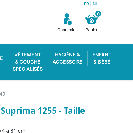
FR
NL
0
Connexion
Panier
VÊTEMENT
HYGIÈNE &
ENFANT
E
& COUCHE
ACCESSOIRE
& BÉBÉ
SPÉCIALISÉS
140
Suprima 1255 - Taille
OTON ENFANT
 LAVABLE
STOP PIPI
POUBELLE À COUCHES
LANGE PISCINE
CULOTTE
74 à 81 cm