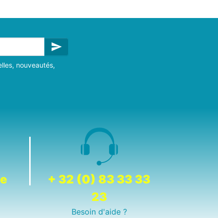
send
lles, nouveautés,
de
+ 32 (0) 83 33 33
23
Besoin d'aide ?