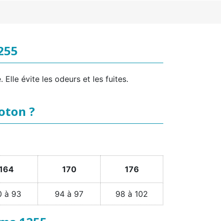
255
lle évite les odeurs et les fuites.
Coton ?
164
170
176
0 à 93
94 à 97
98 à 102