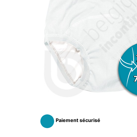
ANATOMIQUE FEMME
ANATOMIQ
AIDE À LA CONTINENCE
DÉTAC
LANGE PISCINE ENFANT
MAILLOT DE BAIN
MAILLOT DE 
DÉSODO
PYJ
HYGIÈNE & SOIN ENFANT
Paiement sécurisé