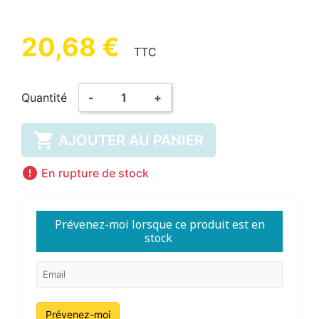
20,68 €
TTC
Quantité
-
+

AJOUTER AU PANIER

En rupture de stock
Prévenez-moi lorsque ce produit est en
stock
Prévenez-moi