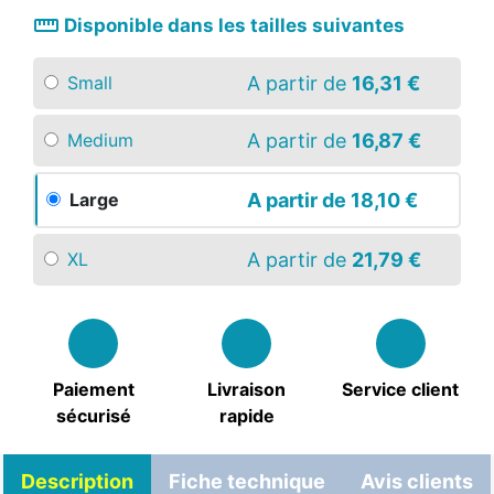
straighten
Disponible dans les tailles suivantes
A partir de
16,31 €
Small
A partir de
16,87 €
Medium
A partir de
18,10 €
Large
A partir de
21,79 €
XL
Paiement
Livraison
Service client
sécurisé
rapide
Description
Fiche technique
Avis clients