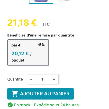
21,18 €
TTC
Bénéficiez d'une remise par quantité
-5%
par 4
20,12 €
/
paquet
Quantité
-
+

AJOUTER AU PANIER

En stock
- Expédié sous 24 heures