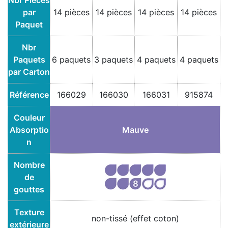
Nbr Pièces
par
14 pièces
14 pièces
14 pièces
14 pièces
Paquet
Nbr
Paquets
6 paquets
3 paquets
4 paquets
4 paquets
par Carton
Référence
166029
166030
166031
915874
Couleur
Absorptio
Mauve
n
Nombre
de
gouttes
Texture
non-tissé (effet coton)
extérieure