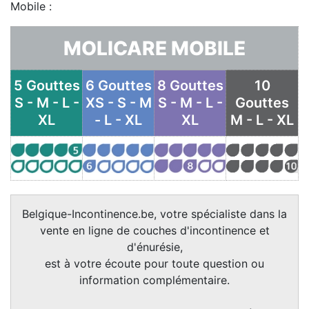
Mobile :
MOLICARE MOBILE
5 Gouttes
6 Gouttes
8 Gouttes
10
S - M - L -
XS - S - M
S - M - L -
Gouttes
XL
- L - XL
XL
M - L - XL
Belgique-Incontinence.be, votre spécialiste dans la
vente en ligne de couches d'incontinence et
d'énurésie,
est à votre écoute pour toute question ou
information complémentaire.