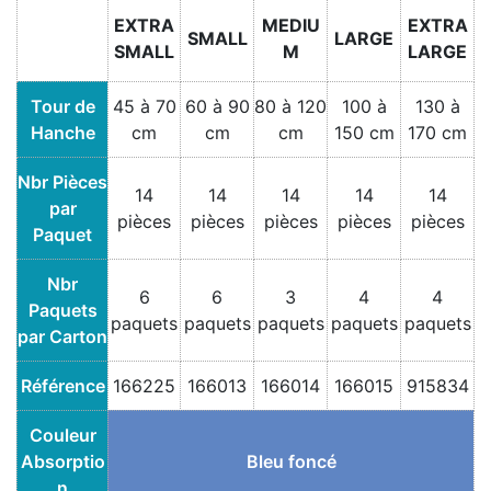
EXTRA
MEDIU
EXTRA
SMALL
LARGE
SMALL
M
LARGE
Tour de
45 à 70
60 à 90
80 à 120
100 à
130 à
Hanche
cm
cm
cm
150 cm
170 cm
Nbr Pièces
14
14
14
14
14
par
pièces
pièces
pièces
pièces
pièces
Paquet
Nbr
6
6
3
4
4
Paquets
paquets
paquets
paquets
paquets
paquets
par Carton
Référence
166225
166013
166014
166015
915834
Couleur
Absorptio
Bleu foncé
n