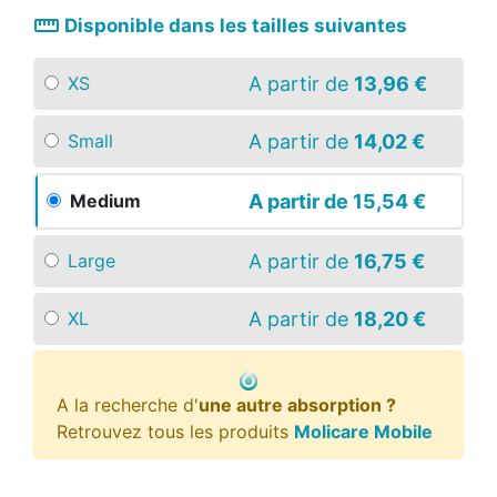
straighten
Disponible dans les tailles suivantes
A partir de
13,96 €
XS
A partir de
14,02 €
Small
A partir de
15,54 €
Medium
A partir de
16,75 €
Large
A partir de
18,20 €
XL
A la recherche d'
une autre absorption ?
Retrouvez tous les produits
Molicare Mobile