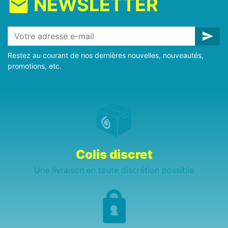
NEWSLETTER
mail
send
Restez au courant de nos dernières nouvelles, nouveautés,
promotions, etc.
Colis discret
Une livraison en toute discrétion possible