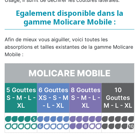
Usagé, il suffit de déchirer les coutures latérales.
Egalement disponible dans la
gamme Molicare Mobile :
Afin de mieux vous aiguiller, voici toutes les
absorptions et tailles existantes de la gamme Molicare
Mobile :
MOLICARE MOBILE
5 Gouttes
6 Gouttes
8 Gouttes
10
S - M - L -
XS - S - M
S - M - L -
Gouttes
XL
- L - XL
XL
M - L - XL