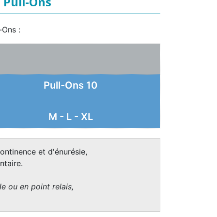
 Pull-Ons
-Ons :
Pull-Ons 10
M - L - XL
ontinence et d'énurésie,
taire.
e ou en point relais,