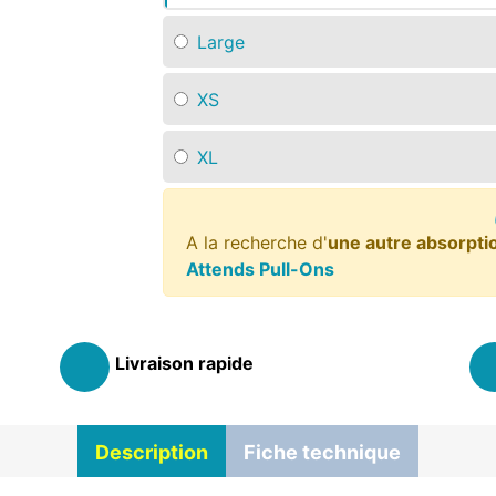
Large
XS
XL
A la recherche d'
une autre absorpti
Attends Pull-Ons
Livraison rapide
Description
Fiche technique