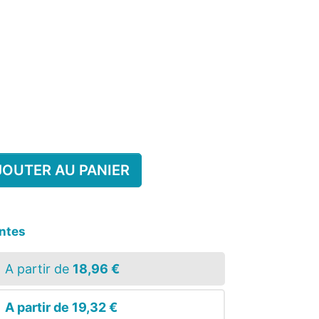
ULTE
D'APPRENTISSAGE
LÉMENT
 ENFANT
UILLÈRE
ENTAIRE
CHAUSSETTE ANTIGLISSE
ALARME STOP PIPI
ENFANT
JOUTER AU PANIER
antes
A partir de
18,96 €
A partir de
19,32 €