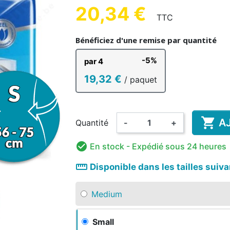
UE HOMME
ENFANT
AD
20,34 €
TTC
Bénéficiez d'une remise par quantité
-5%
par 4
19,32 €
/ paquet
HANT &
DÉSINFECTION MAINS ET
COMP
BAIN ENFANT
RISANT
AMA
COUCHE LAVABLE
SURFACES
BODY
PYJAMA
GRENO
ALIM
ENFANT

A
Quantité
-
+

En stock
- Expédié sous 24 heures
straighten
Disponible dans les tailles suiv
Medium
Small