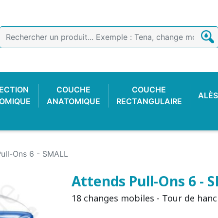
ECTION
COUCHE
COUCHE
ALÈS
OMIQUE
ANATOMIQUE
RECTANGULAIRE
Pull-Ons 6 - SMALL
Attends Pull-Ons 6 - 
18 changes mobiles - Tour de hanch
E COTON
 FACILE
CTION
OIR
CULOTTE PLASTIQUE
SLIP DE FIXATION
GANT D'EXAMEN
CULOTTE C
COUCHE
ALARME 