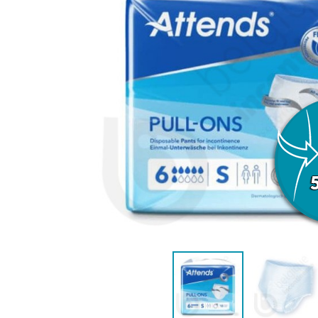
ANATOMIQUE FEMME
ANATOMIQ
AIDE À LA CONTINENCE
DÉTAC
LANGE PISCINE ENFANT
MAILLOT DE BAIN
MAILLOT DE 
DÉSODO
PYJ
HYGIÈNE & SOIN ENFANT