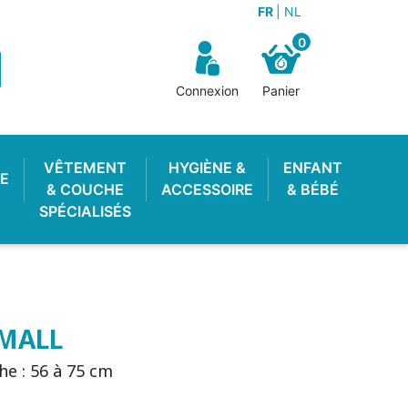
FR
NL
0
Connexion
Panier
VÊTEMENT
HYGIÈNE &
ENFANT
E
& COUCHE
ACCESSOIRE
& BÉBÉ
SPÉCIALISÉS
SMALL
e : 56 à 75 cm
OTON ENFANT
 LAVABLE
STOP PIPI
POUBELLE À COUCHES
LANGE PISCINE
CULOTTE