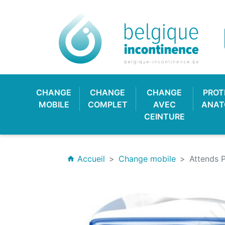
CHANGE
CHANGE
CHANGE
PROT
MOBILE
COMPLET
AVEC
ANAT
CEINTURE
Accueil
Change mobile
Attends 
home
CULOTTE PLASTIQUE
CHANGE CLASSIQUE
HYGIÈNE & SOIN
PROTECTION
CULOTT
CHANGE
PROTE
BAV