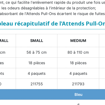
t, ce qui facilite l'enlèvement rapide du produit une fois u
es odeurs désagréables à l'intérieur de la protection;
 absorbant de l'Attends Pull-Ons écartent le risque de fuites
leau récapitulatif de l'Attends Pull-O
MALL
SMALL
MEDIUM
 cm
56 à 75 cm
80 à 110 cm
es
18 pièces
18 pièces
ets
4 paquets
4 paquets
0
211755
211793
Bleu