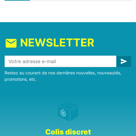
NEWSLETTER
mail
send
Restez au courant de nos dernières nouvelles, nouveautés,
promotions, etc.
Colis discret