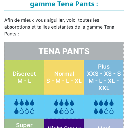
gamme Tena Pants :
Afin de mieux vous aiguiller, voici toutes les
absorptions et tailles existantes de la gamme Tena
Pants :
TENA PANTS
Plus
Discreet
Normal
XXS - XS - S
M - L
S - M - L - XL
M - L - XL -
XXL
Super