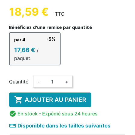
18,59 €
TTC
Bénéficiez d'une remise par quantité
-5%
par 4
17,66 €
/
paquet
Quantité
-
+

AJOUTER AU PANIER

En stock
- Expédié sous 24 heures
straighten
Disponible dans les tailles suivantes