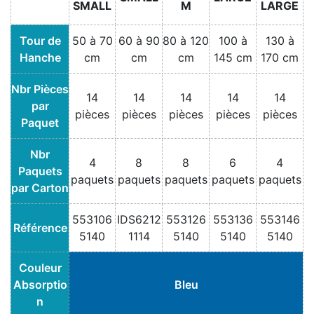
SMALL
M
LARGE
Tour de
50 à 70
60 à 90
80 à 120
100 à
130 à
Hanche
cm
cm
cm
145 cm
170 cm
Nbr Pièces
14
14
14
14
14
par
pièces
pièces
pièces
pièces
pièces
Paquet
Nbr
4
8
8
6
4
Paquets
paquets
paquets
paquets
paquets
paquets
par Carton
553106
IDS6212
553126
553136
553146
Référence
5140
1114
5140
5140
5140
Couleur
Absorptio
Bleu
n