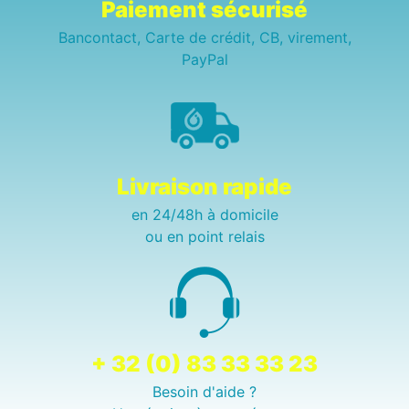
Paiement sécurisé
Bancontact, Carte de crédit, CB, virement,
PayPal
Livraison rapide
en 24/48h à domicile
ou en point relais
+ 32 (0) 83 33 33 23
Besoin d'aide ?