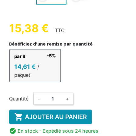
15,38 €
TTC
Bénéficiez d'une remise par quantité
-5%
par 8
14,61 €
/
paquet
Quantité
-
+

AJOUTER AU PANIER

En stock
- Expédié sous 24 heures