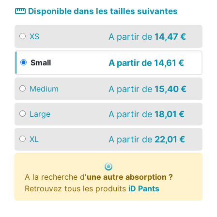
straighten
Disponible dans les tailles suivantes
A partir de
14,47 €
XS
A partir de
14,61 €
Small
A partir de
15,40 €
Medium
A partir de
18,01 €
Large
A partir de
22,01 €
XL
A la recherche d'
une autre absorption ?
Retrouvez tous les produits
iD Pants