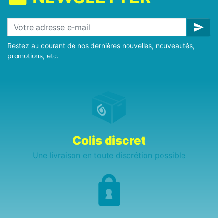
send
Restez au courant de nos dernières nouvelles, nouveautés,
promotions, etc.
Colis discret
Une livraison en toute discrétion possible