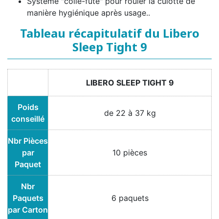
Système "collé-futé" pour rouler la culotte de
manière hygiénique après usage..
Tableau récapitulatif du Libero
Sleep Tight 9
LIBERO SLEEP TIGHT 9
Poids
de 22 à 37 kg
conseillé
Nbr Pièces
par
10 pièces
Paquet
Nbr
Paquets
6 paquets
par Carton