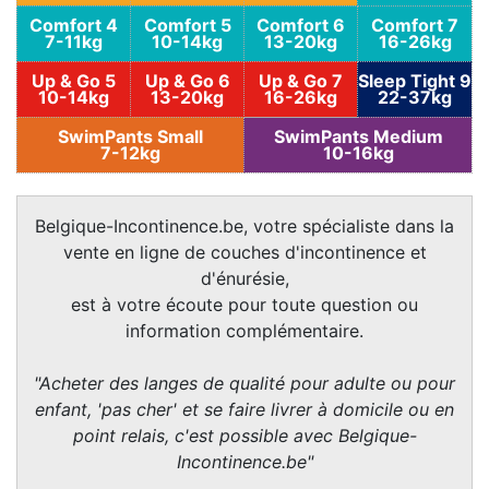
Comfort 4
Comfort 5
Comfort 6
Comfort 7
7-11kg
10-14kg
13-20kg
16-26kg
Up & Go 5
Up & Go 6
Up & Go 7
Sleep Tight 9
10-14kg
13-20kg
16-26kg
22-37kg
SwimPants Small
SwimPants Medium
7-12kg
10-16kg
Belgique-Incontinence.be, votre spécialiste dans la
vente en ligne de couches d'incontinence et
d'énurésie,
est à votre écoute pour toute question ou
information complémentaire.
"Acheter des langes de qualité pour adulte ou pour
enfant, 'pas cher' et se faire livrer à domicile ou en
point relais, c'est possible avec Belgique-
Incontinence.be"