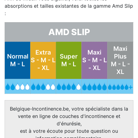
absorptions et tailles existantes de la gamme Amd Slip
:
AMD SLIP
Maxi
Extra
Maxi
Normal
Super
Plus
S - M - L
S - M - L
M - L
M - L
M - L -
- XL
- XL
XL
Belgique-Incontinence.be, votre spécialiste dans la
vente en ligne de couches d'incontinence et
d'énurésie,
est à votre écoute pour toute question ou