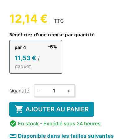
12,14 €
TTC
Bénéficiez d'une remise par quantité
-5%
par 4
11,53 €
/
paquet
Quantité
-
+

AJOUTER AU PANIER

En stock
- Expédié sous 24 heures
straighten
Disponible dans les tailles suivantes