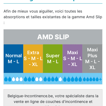
Afin de mieux vous aiguiller, voici toutes les
absorptions et tailles existantes de la gamme Amd Slip
:
AMD SLIP
Maxi
Extra
Maxi
Normal
Super
Plus
S - M - L
S - M - L
M - L
M - L
M - L -
- XL
- XL
XL
Belgique-Incontinence.be, votre spécialiste dans la
vente en ligne de couches d'incontinence et