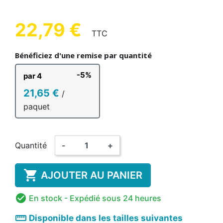
22,79 €
TTC
Bénéficiez d'une remise par quantité
-5%
par 4
21,65 €
/
paquet
Quantité
-
+

AJOUTER AU PANIER

En stock
- Expédié sous 24 heures
straighten
Disponible dans les tailles suivantes