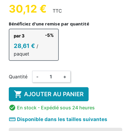
30,12 €
TTC
Bénéficiez d'une remise par quantité
-5%
par 3
28,61 €
/
paquet
Quantité
-
+

AJOUTER AU PANIER

En stock
- Expédié sous 24 heures
straighten
Disponible dans les tailles suivantes