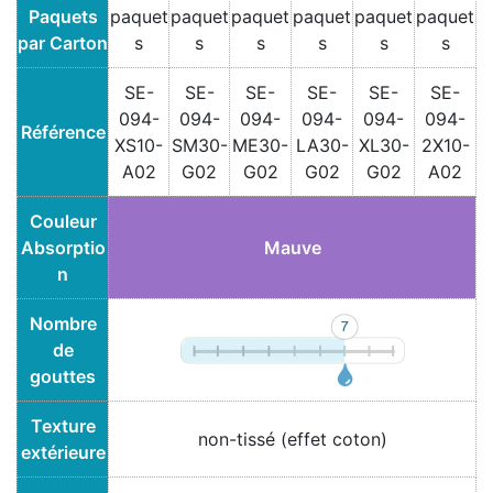
Paquets
paquet
paquet
paquet
paquet
paquet
paquet
par Carton
s
s
s
s
s
s
SE-
SE-
SE-
SE-
SE-
SE-
094-
094-
094-
094-
094-
094-
Référence
XS10-
SM30-
ME30-
LA30-
XL30-
2X10-
A02
G02
G02
G02
G02
A02
Couleur
Absorptio
Mauve
n
Nombre
de
gouttes
Texture
non-tissé (effet coton)
extérieure