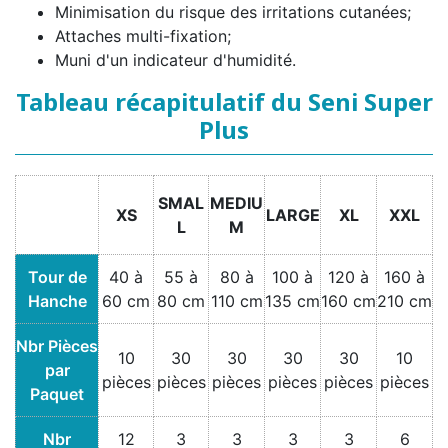
Minimisation du risque des irritations cutanées;
Attaches multi-fixation;
Muni d'un indicateur d'humidité.
Tableau récapitulatif du Seni Super
Plus
SMAL
MEDIU
XS
LARGE
XL
XXL
L
M
Tour de
40 à
55 à
80 à
100 à
120 à
160 à
Hanche
60 cm
80 cm
110 cm
135 cm
160 cm
210 cm
Nbr Pièces
10
30
30
30
30
10
par
pièces
pièces
pièces
pièces
pièces
pièces
Paquet
Nbr
12
3
3
3
3
6