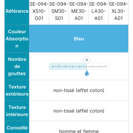
SE-094-
SE-094-
SE-094-
SE-094-
SE-094-
Référence
XS10-
SM30-
ME30-
LA30-
XL30-
G01
S01
A01
A01
A01
Couleur
Absorptio
Bleu
n
Nombre
de
gouttes
Texture
non-tissé (effet coton)
extérieure
Texture
non-tissé (effet coton)
intérieure
Conseillé
homme et femme