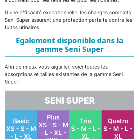
Il convient pour les femmes et pour les hommes.
D'une efficacité exceptionnelle, les changes complets
Seni Super assurent une protection parfaite contre les
fuites urinaires.
Egalement disponible dans la
gamme Seni Super
Afin de mieux vous aiguiller, voici toutes les
absorptions et tailles existantes de la gamme Seni
Super
SENI SUPER
Plus
Basic
Trio
Quatro
XS - S - M
XS - S - M
S - M - L -
S - M - L -
- L - XL -
- L - XL
XL
XL