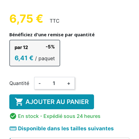
6,75 €
TTC
Bénéficiez d'une remise par quantité
-5%
par 12
6,41 €
/ paquet
Quantité
-
+

AJOUTER AU PANIER

En stock
- Expédié sous 24 heures
straighten
Disponible dans les tailles suivantes