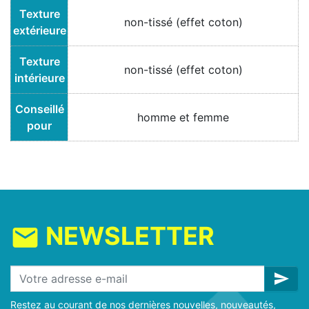
Texture
non-tissé (effet coton)
extérieure
Texture
non-tissé (effet coton)
intérieure
Conseillé
homme et femme
pour
NEWSLETTER
mail
send
Restez au courant de nos dernières nouvelles, nouveautés,