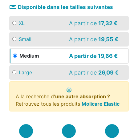
straighten
Disponible dans les tailles suivantes
A partir de
17,32 €
XL
A partir de
19,55 €
Small
A partir de
19,66 €
Medium
A partir de
26,09 €
Large
A la recherche d'
une autre absorption ?
Retrouvez tous les produits
Molicare Elastic