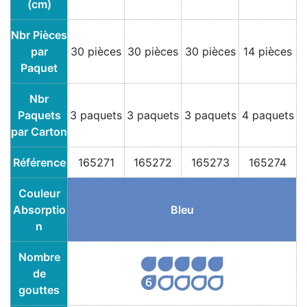
(cm)
Nbr Pièces
par
30 pièces
30 pièces
30 pièces
14 pièces
Paquet
Nbr
Paquets
3 paquets
3 paquets
3 paquets
4 paquets
par Carton
Référence
165271
165272
165273
165274
Couleur
Absorptio
Bleu
n
Nombre
de
gouttes