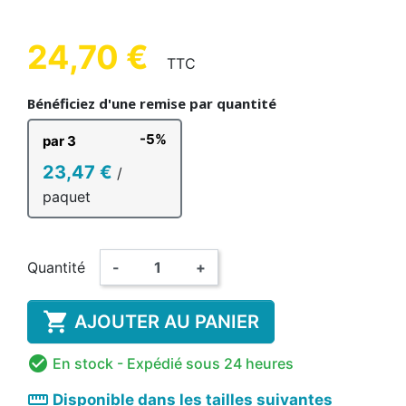
24,70 €
TTC
Bénéficiez d'une remise par quantité
-5%
par 3
23,47 €
/
paquet
Quantité
-
+

AJOUTER AU PANIER

En stock
- Expédié sous 24 heures
straighten
Disponible dans les tailles suivantes