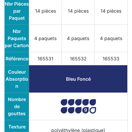
Nbr Pièces
par
14 pièces
14 pièces
14 pièces
Paquet
Nbr
Paquets
4 paquets
4 paquets
4 paquets
par Carton
Référence
165531
165532
165533
Couleur
Absorptio
Bleu Foncé
n
Nombre
de
gouttes
Texture
polyéthylène (plastique)