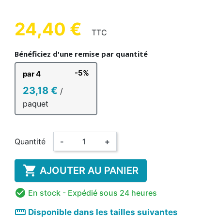
24,40 €
TTC
Bénéficiez d'une remise par quantité
-5%
par 4
23,18 €
/
paquet
Quantité
-
+

AJOUTER AU PANIER

En stock
- Expédié sous 24 heures
straighten
Disponible dans les tailles suivantes