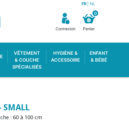
FR
NL
0
Connexion
Panier
VÊTEMENT
HYGIÈNE &
ENFANT
E
& COUCHE
ACCESSOIRE
& BÉBÉ
SPÉCIALISÉS
 - SMALL
che : 60 à 100 cm
OTON ENFANT
 LAVABLE
STOP PIPI
POUBELLE À COUCHES
LANGE PISCINE
CULOTTE