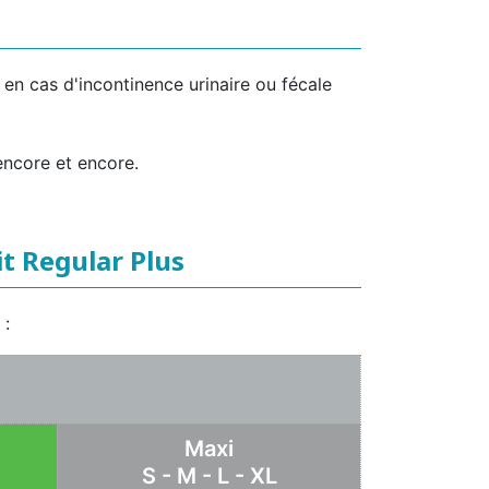
 en cas d'incontinence urinaire ou fécale
encore et encore.
t Regular Plus
 :
Maxi
S - M - L - XL