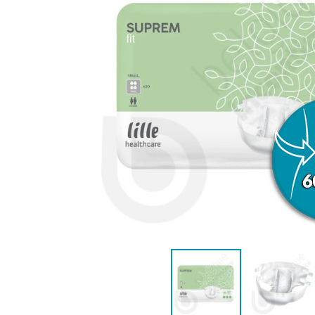
ANATOMIQUE FEMME
ANATOMIQ
AIDE À LA CONTINENCE
DÉTAC
LANGE PISCINE ENFANT
MAILLOT DE BAIN
MAILLOT DE 
DÉSODO
PYJ
HYGIÈNE & SOIN ENFANT