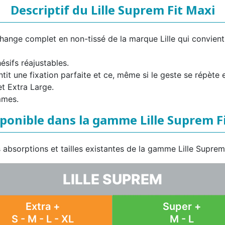
Descriptif du Lille Suprem Fit Maxi
change complet en non-tissé de la marque Lille qui convient
hésifs réajustables.
tit une fixation parfaite et ce, même si le geste se répète 
et Extra Large.
mmes.
ponible dans la gamme Lille Suprem Fi
es absorptions et tailles existantes de la gamme Lille Suprem
LILLE SUPREM
Extra +
Super +
S - M - L - XL
M - L