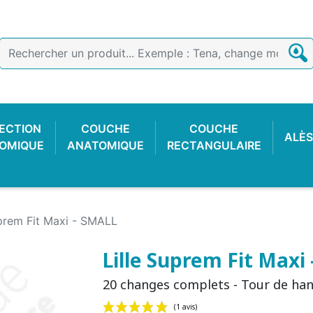
ECTION
COUCHE
COUCHE
ALÈS
OMIQUE
ANATOMIQUE
RECTANGULAIRE
uprem Fit Maxi - SMALL
Lille Suprem Fit Maxi
20 changes complets - Tour de han
E COTON
 FACILE
CTION
OIR
CULOTTE PLASTIQUE
SLIP DE FIXATION
GANT D'EXAMEN
CULOTTE C
COUCHE
ALARME 