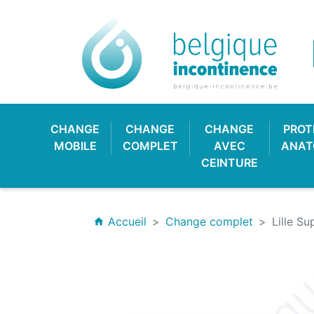
CHANGE
CHANGE
CHANGE
PROT
MOBILE
COMPLET
AVEC
ANAT
CEINTURE
Accueil
Change complet
Lille S
home
CULOTTE PLASTIQUE
CHANGE CLASSIQUE
HYGIÈNE & SOIN
PROTECTION
CULOTT
CHANGE
PROTE
BAV