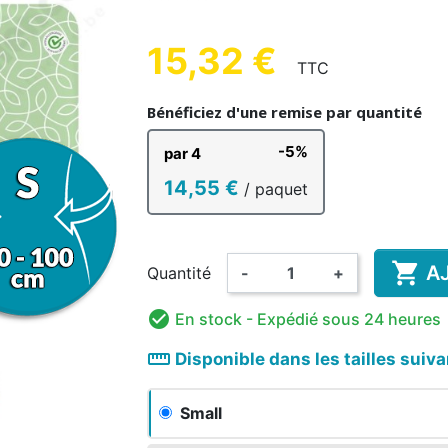
UE HOMME
ENFANT
AD
15,32 €
TTC
(1 avis)
Bénéficiez d'une remise par quantité
-5%
par 4
HANT &
DÉSINFECTION MAINS ET
COMP
BAIN ENFANT
RISANT
AMA
COUCHE LAVABLE
SURFACES
BODY
PYJAMA
GRENO
ALIM
14,55 €
/ paquet
ENFANT

A
Quantité
-
+

En stock
- Expédié sous 24 heures
straighten
Disponible dans les tailles suiv
Small