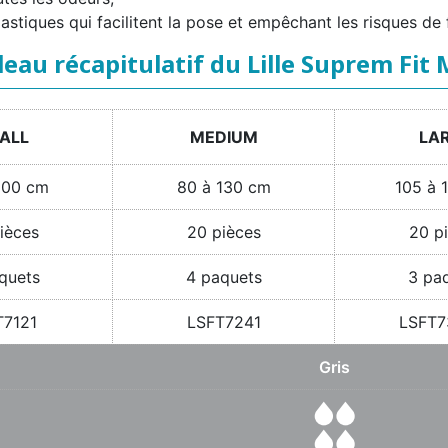
lastiques qui facilitent la pose et empêchant les risques de
leau récapitulatif du Lille Suprem Fit 
ALL
MEDIUM
LA
100 cm
80 à 130 cm
105 à 
ièces
20 pièces
20 p
quets
4 paquets
3 pa
T7121
LSFT7241
LSFT7
Gris