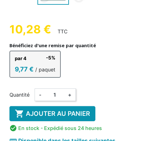
10,28 €
TTC
Bénéficiez d'une remise par quantité
-5%
par 4
9,77 €
/ paquet
Quantité
-
+

AJOUTER AU PANIER

En stock
- Expédié sous 24 heures
straighten
Disponible dans les tailles suivantes