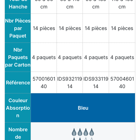
Hanche
cm
cm
cm
cm
Nbr Pièces
par
14 pièces
14 pièces
14 pièces
14 pièces
Paquet
Nbr
Paquets
4 paquets
4 paquets
4 paquets
4 paquets
par Carton
57001601
IDS932119
IDS933119
57004601
Référence
40
14
14
40
Couleur
Absorptio
Bleu
n
Nombre
de