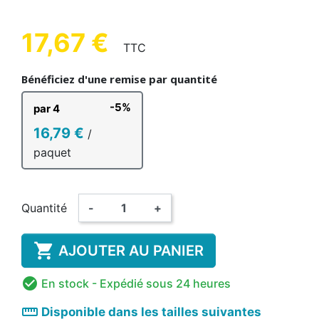
17,67 €
TTC
Bénéficiez d'une remise par quantité
-5%
par 4
16,79 €
/
paquet
Quantité
-
+

AJOUTER AU PANIER

En stock
- Expédié sous 24 heures
straighten
Disponible dans les tailles suivantes