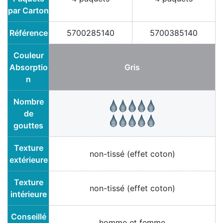
par Carton
Référence
5700285140
5700385140
Couleur
Absorptio
Gris
n
Nombre
de
gouttes
Texture
non-tissé (effet coton)
extérieure
Texture
non-tissé (effet coton)
intérieure
Conseillé
homme et femme