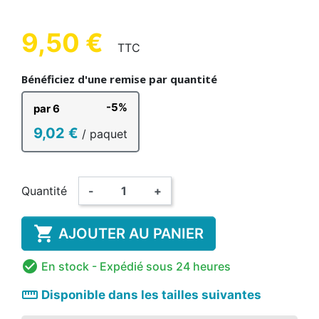
9,50 €
TTC
Bénéficiez d'une remise par quantité
-5%
par 6
9,02 €
/ paquet
Quantité
-
+

AJOUTER AU PANIER

En stock
- Expédié sous 24 heures
straighten
Disponible dans les tailles suivantes