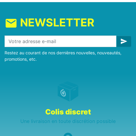
NEWSLETTER
mail
send
Restez au courant de nos dernières nouvelles, nouveautés,
promotions, etc.
Colis discret
Une livraison en toute discrétion possible