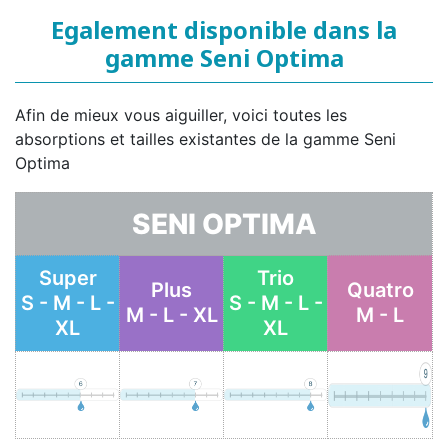
Egalement disponible dans la
gamme Seni Optima
Afin de mieux vous aiguiller, voici toutes les
absorptions et tailles existantes de la gamme Seni
Optima
SENI OPTIMA
Super
Trio
Plus
Quatro
S - M - L -
S - M - L -
M - L - XL
M - L
XL
XL