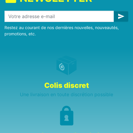
send
Restez au courant de nos dernières nouvelles, nouveautés,
promotions, etc.
Colis discret
Une livraison en toute discrétion possible