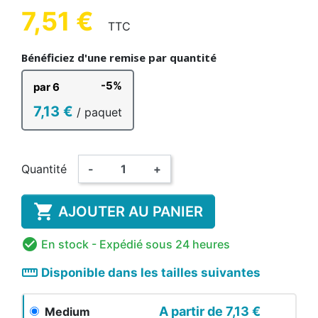
7,51 €
TTC
Bénéficiez d'une remise par quantité
-5%
par 6
7,13 €
/ paquet
Quantité
-
+

AJOUTER AU PANIER

En stock
- Expédié sous 24 heures
straighten
Disponible dans les tailles suivantes
A partir de
7,13 €
Medium