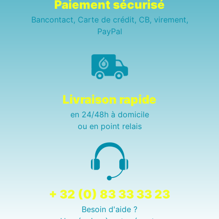
Paiement sécurisé
Bancontact, Carte de crédit, CB, virement,
PayPal
Livraison rapide
en 24/48h à domicile
ou en point relais
+ 32 (0) 83 33 33 23
Besoin d'aide ?