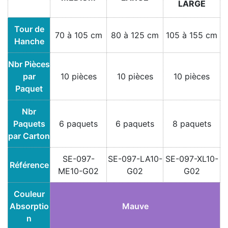
LARGE
Tour de
70 à 105 cm
80 à 125 cm
105 à 155 cm
Hanche
Nbr Pièces
par
10 pièces
10 pièces
10 pièces
Paquet
Nbr
Paquets
6 paquets
6 paquets
8 paquets
par Carton
SE-097-
SE-097-LA10-
SE-097-XL10-
Référence
ME10-G02
G02
G02
Couleur
Absorptio
Mauve
n