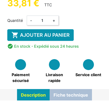
33,81 €
TTC
Quantité
-
+

AJOUTER AU PANIER

En stock
- Expédié sous 24 heures
Paiement
Livraison
Service client
sécurisé
rapide
Description
Fiche technique