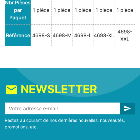
Nbr Pièces
par
1 pièce
1 pièce
1 pièce
1 pièce
1 pièce
Paquet
4698-
Référence
4698-S
4698-M
4698-L
4698-XL
XXL
NEWSLETTER
mail
send
Restez au courant de nos dernières nouvelles, nouveautés,
promotions, etc.