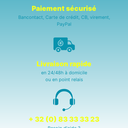
Paiement sécurisé
Bancontact, Carte de crédit, CB, virement,
PayPal
Livraison rapide
en 24/48h à domicile
ou en point relais
+ 32 (0) 83 33 33 23