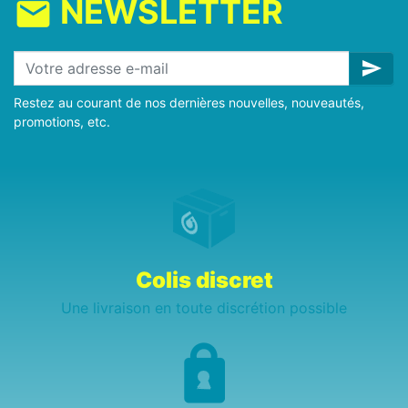
NEWSLETTER
mail
send
Restez au courant de nos dernières nouvelles, nouveautés,
promotions, etc.
Colis discret
Une livraison en toute discrétion possible