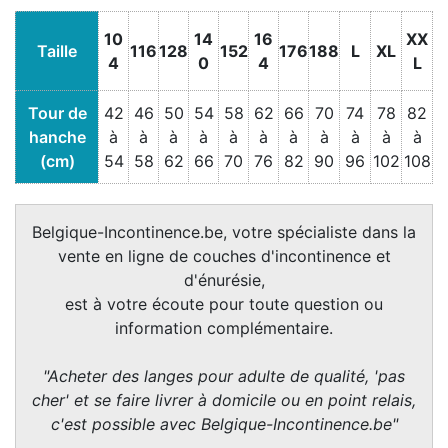
10
14
16
XX
Taille
116
128
152
176
188
L
XL
4
0
4
L
Tour de
42
46
50
54
58
62
66
70
74
78
82
hanche
à
à
à
à
à
à
à
à
à
à
à
(cm)
54
58
62
66
70
76
82
90
96
102
108
Belgique-Incontinence.be, votre spécialiste dans la
vente en ligne de couches d'incontinence et
d'énurésie,
est à votre écoute pour toute question ou
information complémentaire.
"Acheter des langes pour adulte de qualité, 'pas
cher' et se faire livrer à domicile ou en point relais,
c'est possible avec Belgique-Incontinence.be"